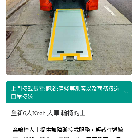
上門接載長者;體弱;傷殘等乘客以及商務接送
口岸接送
全新6人Noah 大車 輪椅的士
為輪椅人士提供無障礙接載服務，輕鬆往返醫